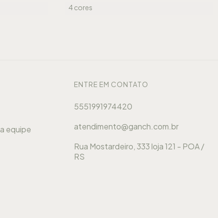
4 cores
ENTRE EM CONTATO
5551991974420
atendimento@ganch.com.br
sa equipe
Rua Mostardeiro, 333 loja 121 - POA /
RS