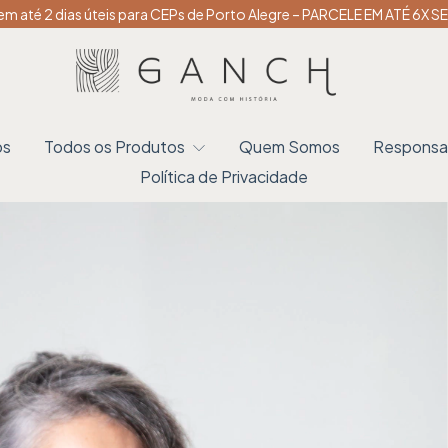
em até 2 dias úteis para CEPs de Porto Alegre – PARCELE EM ATÉ 6X 
os
Todos os Produtos
Quem Somos
Responsab
Política de Privacidade